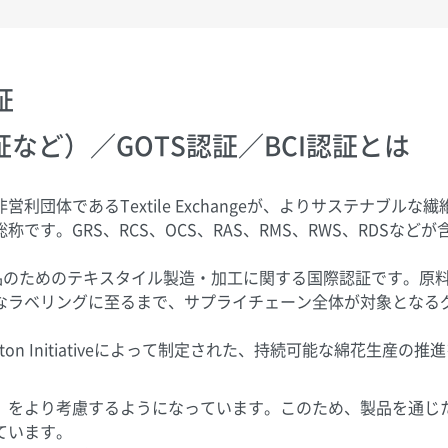
証
証など）／GOTS認証／BCI認証とは
体であるTextile Exchangeが、よりサステナブルな繊
す。GRS、RCS、OCS、RAS、RMS、RWS、RDSなどが
品のためのテキスタイル製造・加工に関する国際認証です。原
なラベリングに至るまで、サプライチェーン全体が対象となる
ton Initiativeによって制定された、持続可能な綿花生産の推
」をより考慮するようになっています。このため、製品を通じ
ています。