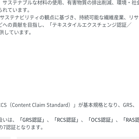
、サステナブルな材料の使用、有害物質の排出削減、環境・社
られています。
びサステナビリティの観点に基づき、持続可能な繊維産業、リサ
どへの貢献を目指し、「テキスタイルエクスチェンジ認証／
提供しています。
ntent Claim Standard）」が基本規格となり、GRS、
扱いは、
「GRS認証」
、
「RCS認証」
、
「OCS認証」
、
「RAS
の7認証となります。