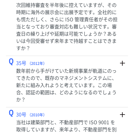
次回維持審査を半年後に控えていますが、その
時期に海外の展示会に出展予定です。全社的に
も慌ただしく、さらに ISO 管理責任者がその担
当となっており審査対応も難しい状況です。審
査日の繰り上げや延期は可能でしょうか？ある
いは今回受審せず来年まで持越すことはできま
すか？
Q
35号
（2012年）
数年前から手がけていた新規事業が軌道にのっ
てきたので、既存のマネジメントシステムに、
新たに組み入れようと考えています。この場
合、認証の範囲は、どのようになるのでしょう
か？
Q
30号
（2010年）
当社は建築部門と、不動産部門で ISO 9001 を
取得していますが、来年より、不動産部門を別