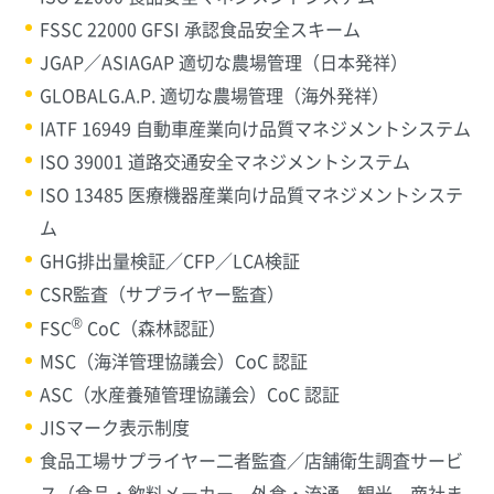
FSSC 22000 GFSI 承認食品安全スキーム
JGAP／ASIAGAP 適切な農場管理（日本発祥
）
GLOBALG.A.P. 適切な農場管理（海外発祥
）
IATF 16949 自動車産業向け品質マネジメントシステム
ISO 39001 道路交通安全マネジメントシステム
ISO 13485 医療機器産業向け品質マネジメントシステ
ム
GHG排出量検証／CFP／LCA検証
CSR監査
（サプライヤー監査）
®
FSC
CoC（森林認証）
MSC（海洋管理協議会）CoC 認証
ASC（水産養殖管理協議会）CoC 認証
JISマーク表示制度
食品工場サプライヤー二者監査／店舗衛生調査サービ
ス（食品・飲料メーカー、外食・流通、観光、商社ま