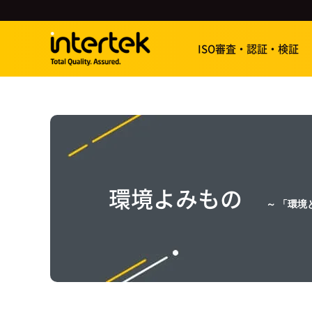
ISO審査・認証・検証
環境よみもの
～ 「環境