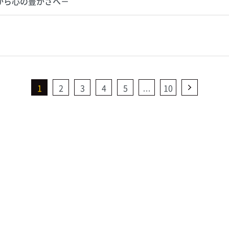
から心の豊かさへ－
1
2
3
4
5
…
10