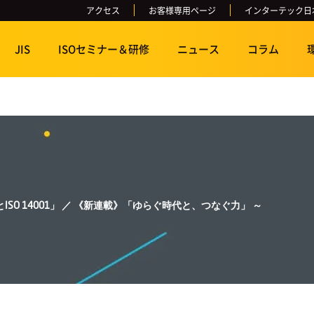
アクセス
お客様専用ページ
インターテック日
JIS
ISOセミナー＆研修
ニュース
コラム
とISO 14001」 ／ 《新連載》「ゆらぐ時代と、つなぐ力」 ～