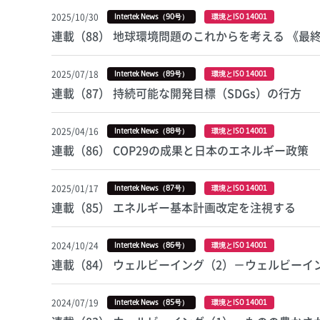
2025/10/30
Intertek News（90号）
環境とISO 14001
連載（88） 地球環境問題のこれからを考える 《最
2025/07/18
Intertek News（89号）
環境とISO 14001
連載（87） 持続可能な開発目標（SDGs）の行方
2025/04/16
Intertek News（88号）
環境とISO 14001
連載（86） COP29の成果と日本のエネルギー政策
2025/01/17
Intertek News（87号）
環境とISO 14001
連載（85） エネルギー基本計画改定を注視する
2024/10/24
Intertek News（86号）
環境とISO 14001
連載（84） ウェルビーイング（2）－ウェルビーイ
2024/07/19
Intertek News（85号）
環境とISO 14001