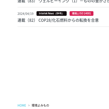
連載（83） ウェルビーイング（1）－ものの豊かさ
2024/04/19
Intertek News（84号）
環境とISO 14001
連載（82） COP28/化石燃料からの転換を合意
HOME
環境よみもの