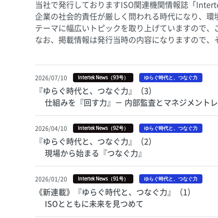
当社で発行しておりますISO関連機関情報誌「Intert
企業の社会的責任が厳しく問われる時代になり、環境
テーマに幅広いトピックを取り上げていますので、
なお、掲載情報は発行当時の内容になりますので、
2026/07/10
Intertek News（93号）
ゆらぐ時代と、つなぐ力
『ゆらぐ時代と、つなぐ力』（3）
仕組みを『回す力』－ 内部監査とマネジメントレ
2026/04/10
Intertek News（92号）
ゆらぐ時代と、つなぐ力
『ゆらぐ時代と、つなぐ力』（2）
現場から始まる『つなぐ力』
2026/01/20
Intertek News（91号）
ゆらぐ時代と、つなぐ力
《新連載》『ゆらぐ時代と、つなぐ力』（1）
ISOとともに未来を見つめて