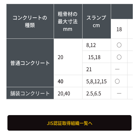
粗骨材の
コンクリートの
スランプ
最大寸法
種類
cm
mm
18
21
8,12
○
○
20
15,18
○
○
普通コンクリート
21
―
○
40
5,8,12,15
○
○
舗装コンクリート
20,40
2.5,6.5
―
―
JIS認証取得組織一覧へ