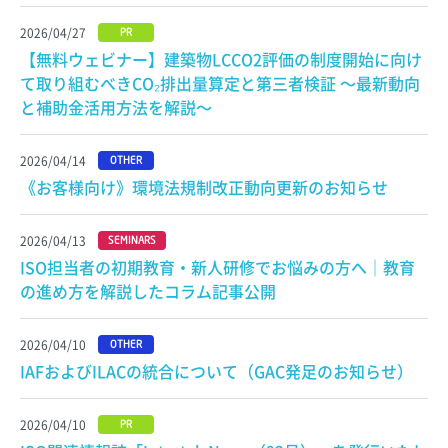
2026/04/27
PR
【無料ウェビナー】建築物LCCO2評価の制度開始に向け
て取り組むべきCO₂排出量算定と第三者検証 〜最新動向
と補助金活用方法を解説〜
2026/04/14
OTHER
《お客様向け》環境法規制改正動向更新のお知らせ
2026/04/13
SEMINARS
ISO担当者の初期教育・新人研修でお悩みの方へ｜教育
の進め方を解説したコラム記事公開
2026/04/10
OTHER
IAFおよびILACの統合について（GAC発足のお知らせ）
2026/04/10
PR