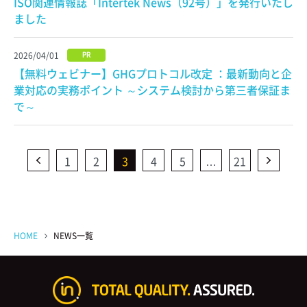
ISO関連情報誌「Intertek News（92号）」を発行いたし
ました
2026/04/01
PR
【無料ウェビナー】GHGプロトコル改定 ：最新動向と企
業対応の実務ポイント ～システム検討から第三者保証ま
で～
1
2
3
4
5
…
21
HOME
NEWS一覧