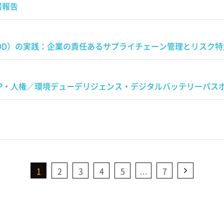
展報告
DD）の実践：企業の責任あるサプライチェーン管理とリスク特
FP・人権／環境デューデリジェンス・デジタルバッテリーパス
1
2
3
4
5
…
7