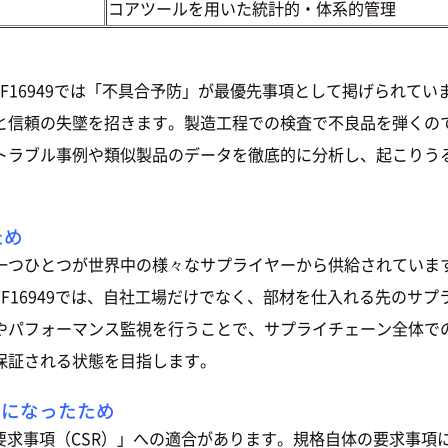
コアツールを用いた統計的・体系的管理
IATF16949では「不具合予防」が最優先事項として掲げられ
と信頼の失墜を招きます。製造工程での検査で不良品を弾くの
トラブル事例や類似製品のデータを徹底的に分析し、起こりう
ため
一つひとつが世界中の様々なサプライヤーから供給されていま
TF16949では、自社工場だけでなく、部材を仕入れる先のサ
やパフォーマンス監視を行うことで、サプライチェーン全体で
保証される状態を目指します。
須になったため
固有要求事項（CSR）」への適合があります。規格自体の要求事