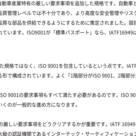
にしつつ、自動車産業特有の厳しい要求事項を追加した規格です。自
質管理レベルでは不十分であり、より高度な安全管理やリスク対策
品質な部品を供給できるようにするために策定されました。設
います。ISO9001が「標準パスポート」なら、IATF169
。
立した規格ではなく、ISO 9001を包含しているという点です。IAT
構成されています。よく「1階部分がISO 9001、2階部分がI
、ISO 9001の要求事項もすべて満たす必要があるのです。ISO
いくのが一般的な進め方になります。
有の厳しい要求事項をどうクリアするかが重要です。IATF 16
大級の認証機関であるインターテック・サーティフィケーショ