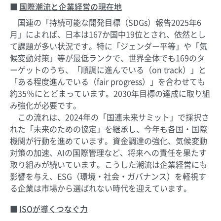
国際潮流と企業経営の現在地
国連の「持続可能な開発目標（SDGs）報告2025年6
月」によれば、日本は167か国中19位とされ、依然とし
て課題が多い状況です。特に「ジェンダー平等」や「気
候変動対策」等が最低ランクで、世界全体でも169のタ
ーゲットのうち、「順調に進んでいる（on track）」と
「ある程度進んでいる（fair progress）」を合わせても
約35％にとどまっています。2030年目標の達成に取り組
み強化が必要です。
この流れは、2024年の「国連未来サミット」で採択さ
れた「未来のための協定」を継承し、今年も各国・国際
機関が行動を進めています。資金調達の強化、気候変動
対策の加速、AIの国際管理など、将来への責任を果たす
取り組みが続いています。こうした潮流は企業経営にも
影響を与え、ESG（環境・社会・ガバナンス）を軽視す
る企業は市場から選ばれない時代を迎えています。
ISOが導くつなぐ力