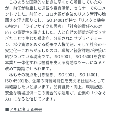
このような国際的な動きに早くから着目していたの
が、前任が執筆した連載や審査活動、セミナーでのコメ
ントでした。前任は、コロナ禍が企業のリスク管理の脆
弱さを浮き彫りにし、ISO 14001が持つ「リスクと機会
の特定」「ライフサイクル思考」「社会的責任への対
応」の重要性を説きました。人と自然の距離が近づきす
ぎたことで生じた感染症、分断されたサプライチェー
ン、希少資源をめぐる紛争や人権問題、そして社会の不
安定化―これらが示したのは、環境と経営課題が密接に
結びついている現実です。ISO 9001、ISO 45001を含め
本業と一体化すれば経営を支える有効なツールになると
改めて認識させられます。
私もその視点を引き継ぎ、ISO 9001、ISO 14001、
ISO 45001を、企業の持続可能性を支える仕組みとして
再確認したいと思います。品質維持・向上、環境配慮、
安全な職場提供―この統合的な運用が、企業の「つなぐ
力」になると信じています。
ともに考える未来