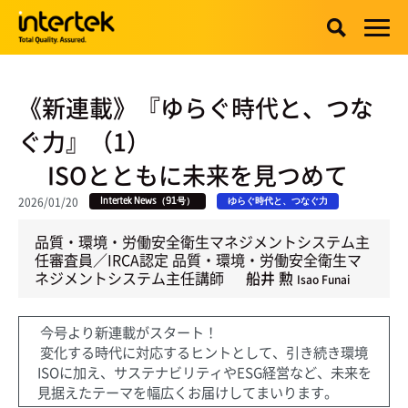
《新連載》『ゆらぐ時代と、つな
ぐ力』（1）
ISOとともに未来を見つめて
2026/01/20
Intertek News（91号）
ゆらぐ時代と、つなぐ力
品質・環境・労働安全衛生マネジメントシステム主
任審査員／IRCA認定 品質・環境・労働安全衛生マ
ネジメントシステム主任講師
船井 勲
Isao Funai
今号より新連載がスタート！
変化する時代に対応するヒントとして、引き続き環境
ISOに加え、サステナビリティやESG経営など、未来を
見据えたテーマを幅広くお届けしてまいります。