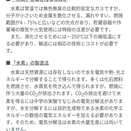
水素は常温では無色無臭の比較的安定なガスですが、
分子が小さいため金属を脆化させる、漏れやすい、燃焼
範囲が4～75％と広いなどの欠点があり、貯蔵容器や作
業場の換気や火気使用には特段の注意が必要です。
また、液化させるためには－250℃以下の極低温にす
る必要があり、輸送には相応の技術とコストが必要で
す。
「水素」の製造法
水素は天然資源には存在しないので水を電気や熱･光エ
ネルギーで分解することで得られます。多くは化石燃料
を燃焼させ、水蒸気を吹き込んで得られますが、燃焼に
伴う大量のCO
が排出されます。CO
の排出を避けて水
2
2
素を得るには中学の実験でなじみの電気分解法がありま
すが、水を分解するには目的生成物である水素の化学エ
ネルギーの数倍の電気エネルギーを加える必要がありま
す。そのため、電気分解法は水素の大量生産には向いて
いません。