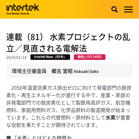
連載（81） 水素プロジェクトの乱
立／見直される電解法
2024/01/18
Intertek News（83号）
環境とISO 14001
環境主任審査員
郷古 宣昭
Nobuaki Goko
2050年温室効果ガス排出ゼロに向けて発電部門の脱炭
素化・再生エネルギー化が進行する中で、産業・家庭の
非発電部門での脱炭素化として製鉄用高炉ガス、航空機
燃料、家庭用燃料ガス、化学品原料の製造開発が始まっ
ています。これらの代替燃料・原材料として
水素
が重要
な役割を果たすことが期待されています。
「水素」とはどんな物質か