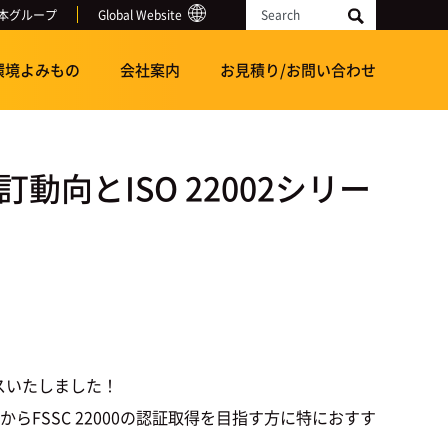
本グループ
Global Website
Search
環境よみもの
会社案内
お見積り/お問い合わせ
訂動向とISO 22002シリー
スいたしました！
らFSSC 22000の認証取得を目指す方に特におすす