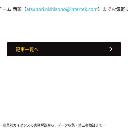
ーム 西薗（
atsunori.nishizono@intertek.com
）までお気軽
記事一覧へ
プ ―産業別ガイダンスの実務解説から、データ収集・第三者検証まで―