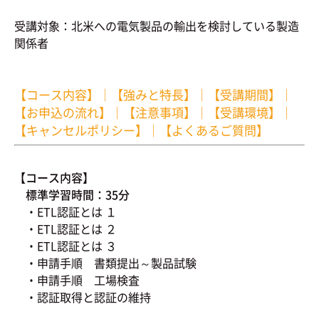
受講対象：北米への電気製品の輸出を検討している製造
関係者
【コース内容】
｜
【強みと特長】
｜
【受講期間】
｜
【お申込の流れ】
｜
【注意事項】
｜
【受講環境】
｜
【キャンセルポリシー】
｜
【よくあるご質問】
【コース内容】
標準学習時間：35分
・ETL認証とは １
・ETL認証とは ２
・ETL認証とは ３
・申請手順 書類提出～製品試験
・申請手順 工場検査
・認証取得と認証の維持