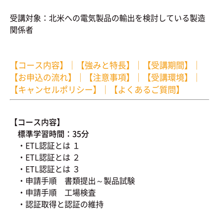
受講対象：北米への電気製品の輸出を検討している製造
関係者
【コース内容】
｜
【強みと特長】
｜
【受講期間】
｜
【お申込の流れ】
｜
【注意事項】
｜
【受講環境】
｜
【キャンセルポリシー】
｜
【よくあるご質問】
【コース内容】
標準学習時間：35分
・ETL認証とは １
・ETL認証とは ２
・ETL認証とは ３
・申請手順 書類提出～製品試験
・申請手順 工場検査
・認証取得と認証の維持