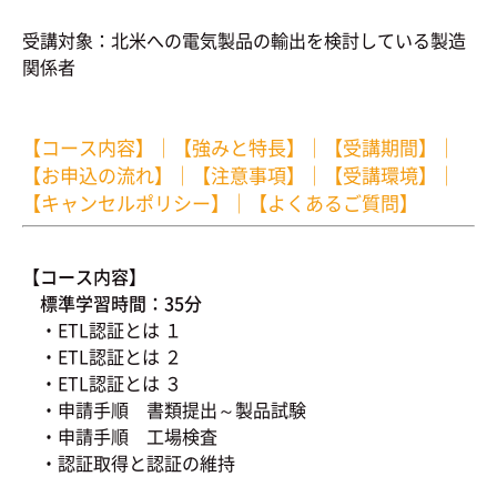
受講対象：北米への電気製品の輸出を検討している製造
関係者
【コース内容】
｜
【強みと特長】
｜
【受講期間】
｜
【お申込の流れ】
｜
【注意事項】
｜
【受講環境】
｜
【キャンセルポリシー】
｜
【よくあるご質問】
【コース内容】
標準学習時間：35分
・ETL認証とは １
・ETL認証とは ２
・ETL認証とは ３
・申請手順 書類提出～製品試験
・申請手順 工場検査
・認証取得と認証の維持