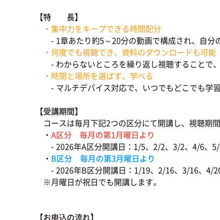
【特 長】
・集中力をキープできる時間配分
- 1章あたり約5～20分の動画で構成され、自分
・何度でも視聴でき、資料のダウンロードも可能
- わからないところを繰り返し視聴することで、
・時間と場所を選ばず、学べる
- マルチデバイス対応で、いつでもどこでも学
【受講期間】
コースは毎月下記2つの区分にて開講し、視聴期
・
A区分 毎月の第1月曜日より
- 2026年A区分開講日：1/5、2/2、3/2、4/6、5/4、
・
B区分 毎月の第3月曜日より
- 2026年B区分開講日：1/19、2/16、3/16、4/20、5
※月曜日が祝日でも開講します。
【お申込の流れ】