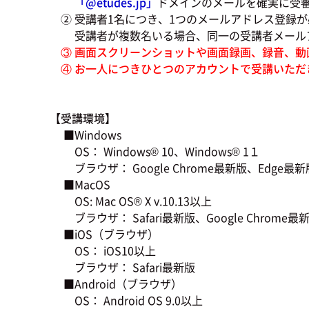
「@
etudes.jp」
ドメインのメールを確実に受
② 受講者1名につき、1つのメールアドレス登録が
受講者が複数名いる場合、同一の受講者メールア
③ 画面スクリーンショットや画面録画、録音、動
④ お一人につきひとつのアカウントで受講いただ
【受講環境】
■Windows
OS： Windows® 10、Windows® 1１
ブラウザ： Google Chrome最新版、Edge最新版、
■MacOS
OS: Mac OS® X v.10.13以上
ブラウザ： Safari最新版、Google Chrome最新版
■iOS（ブラウザ）
OS： iOS10以上
ブラウザ： Safari最新版
■Android（ブラウザ）
OS： Android OS 9.0以上