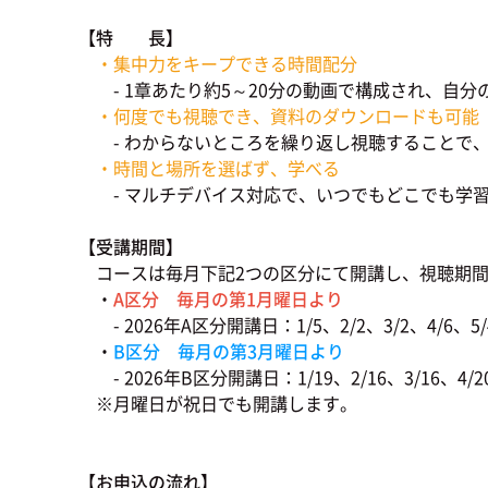
【特 長】
・集中力をキープできる時間配分
- 1章あたり約5～20分の動画で構成され、自分
・何度でも視聴でき、資料のダウンロードも可能
- わからないところを繰り返し視聴することで、
・時間と場所を選ばず、学べる
- マルチデバイス対応で、いつでもどこでも学
【受講期間】
コースは毎月下記2つの区分にて開講し、視聴期
・
A区分 毎月の第1月曜日より
- 2026年A区分開講日：1/5、2/2、3/2、4/6、5/4、
・
B区分 毎月の第3月曜日より
- 2026年B区分開講日：1/19、2/16、3/16、4/20、5
※月曜日が祝日でも開講します。
【お申込の流れ】