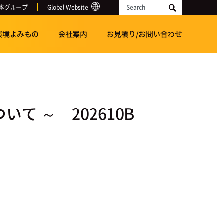
本グループ
Global Website
Search
環境よみもの
会社案内
お見積り/お問い合わせ
て ～ 202610B