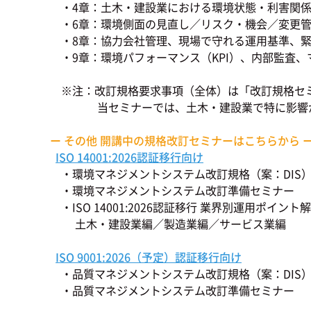
・4章：土木・建設業における環境状態・利害関係
・6章：環境側面の見直し／リスク・機会／変更管理
・8章：協力会社管理、現場で守れる運用基準、緊
・9章：環境パフォーマンス（KPI）、内部監査、
※注：改訂規格要求事項（全体）は「改訂規格セミ
当セミナーでは、土木・建設業で特に影響が大
ー その他 開講中の規格改訂セミナーはこちらから 
ISO 14001:2026認証移行向け
・環境マネジメントシステム改訂規格（案：DIS
・環境マネジメントシステム改訂準備セミナー
・ISO 14001:2026認証移行 業界別運用ポイン
土木・建設業編／製造業編／サービス業編
ISO 9001:2026（予定）認証移行向け
・品質マネジメントシステム改訂規格（案：DIS
・品質マネジメントシステム改訂準備セミナー