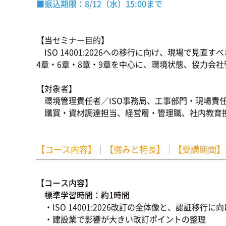
■振込期限：8/12
（水）15:00まで
【当セミナー目的】
ISO 14001:2026への移行に向け、現場で
4章・6章・8章・9章を中心に、環境状態、協力会社
【対象者】
環境管理責任者／ISO事務局、工事部門・現場責
購買・資材調達担当、経営層・管理職、社内教育担
【コース内容】
｜
【強みと特長】
｜
【受講期間】
【コース内容】
標準学習時間：約1時間
・ISO 14001:2026改訂の全体像と、認証移行に
・建設業で影響が大きい改訂ポイントの整理