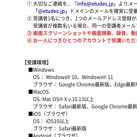
① 大切なご連絡を、「
info@etudes.jp
」よりメ
「@
etudes.jp」
ドメインのメールを確実に受
② 受講者1名につき、1つのメールアドレス登録が
受講者が複数名いる場合、同一の受講者メールア
③ 画面スクリーンショットや画面録画、録音、動
④ お一人につきひとつのアカウントで受講いただ
【受講環境】
■Windows
OS： Windows® 10、Windows® 11
ブラウザ： Google Chrome最新版、Edge最新版、
■MacOS
OS: Mac OS® X v.10.13以上
ブラウザ： Safari最新版、Google Chrome最新版
■iOS（ブラウザ）
OS： iOS10以上
ブラウザ： Safari最新版
■Android（ブラウザ）