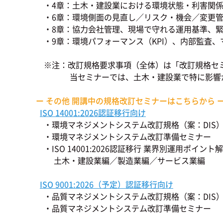
・4章：土木・建設業における環境状態・利害関係
・6章：環境側面の見直し／リスク・機会／変更管理
・8章：協力会社管理、現場で守れる運用基準、緊
・9章：環境パフォーマンス（KPI）、内部監査、
※注：改訂規格要求事項（全体）は「改訂規格セミ
当セミナーでは、土木・建設業で特に影響が大
ー その他 開講中の規格改訂セミナーはこちらから 
ISO 14001:2026認証移行向け
・環境マネジメントシステム改訂規格（案：DIS
・環境マネジメントシステム改訂準備セミナー
・ISO 14001:2026認証移行 業界別運用ポイン
土木・建設業編／製造業編／サービス業編
ISO 9001:2026（予定）認証移行向け
・品質マネジメントシステム改訂規格（案：DIS
・品質マネジメントシステム改訂準備セミナー