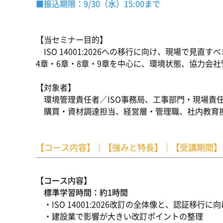
■振込期限：9/30
（水）15:00まで
【当セミナー目的】
ISO 14001:2026への移行に向け、現場で
4章・6章・8章・9章を中心に、環境状態、協力会社
【対象者】
環境管理責任者／ISO事務局、工事部門・現場責
購買・資材調達担当、経営層・管理職、社内教育担
【コース内容】
｜
【強みと特長】
｜
【受講期間】
【コース内容】
標準学習時間：約1時間
・ISO 14001:2026改訂の全体像と、認証移行に
・建設業で影響が大きい改訂ポイントの整理