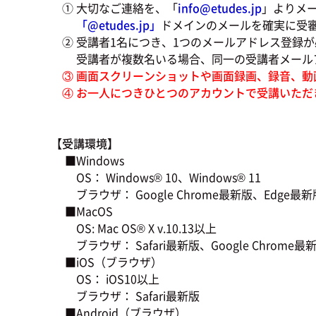
① 大切なご連絡を、「
info@etudes.jp
」よりメ
「@
etudes.jp」
ドメインのメールを確実に受
② 受講者1名につき、1つのメールアドレス登録が
受講者が複数名いる場合、同一の受講者メールア
③ 画面スクリーンショットや画面録画、録音、動
④ お一人につきひとつのアカウントで受講いただ
【受講環境】
■Windows
OS： Windows® 10、Windows® 11
ブラウザ： Google Chrome最新版、Edge最新版、
■MacOS
OS: Mac OS® X v.10.13以上
ブラウザ： Safari最新版、Google Chrome最新版
■iOS（ブラウザ）
OS： iOS10以上
ブラウザ： Safari最新版
■Android（ブラウザ）