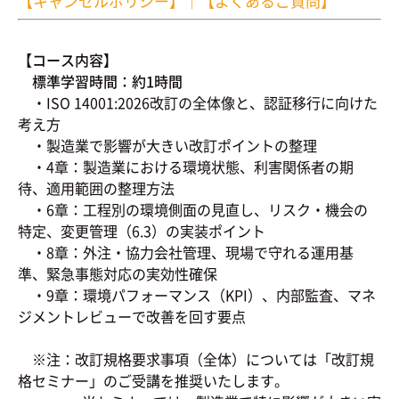
【キャンセルポリシー】
｜
【よくあるご質問】
【コース内容】
標準学習時間：約1時間
・ISO 14001:2026改訂の全体像と、認証移行に向けた
考え方
・製造業で影響が大きい改訂ポイントの整理
・4章：製造業における環境状態、利害関係者の期
待、適用範囲の整理方法
・6章：工程別の環境側面の見直し、リスク・機会の
特定、変更管理（6.3）の実装ポイント
・8章：外注・協力会社管理、現場で守れる運用基
準、緊急事態対応の実効性確保
・9章：環境パフォーマンス（KPI）、内部監査、マネ
ジメントレビューで改善を回す要点
※注：改訂規格要求事項（全体）については「改訂規
格セミナー」のご受講を推奨いたします。