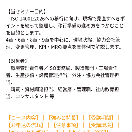
【当セミナー目的】
ISO 14001:2026への移行に向け、現場で見直すべきポ
イントを絞って整理し、移行準備の進め方をつかむこと
を目的とします。
4章・6章・8章・9章を中心に、環境状態、協力会社管
理、変更管理、KPI・MRの要点を具体例で解説します。
【対象者】
環境管理責任者／ISO事務局、製造部門・工場責任
者、生産技術・設備管理担当、外注・協力会社管理担
当、
購買・資材調達担当、経営層・管理職、社内教育担
当、コンサルタント 等
【コース内容】
｜
【強みと特長】
｜
【受講期間】
｜
【お申込の流れ】
｜
【注意事項】
｜
【受講環境】
｜