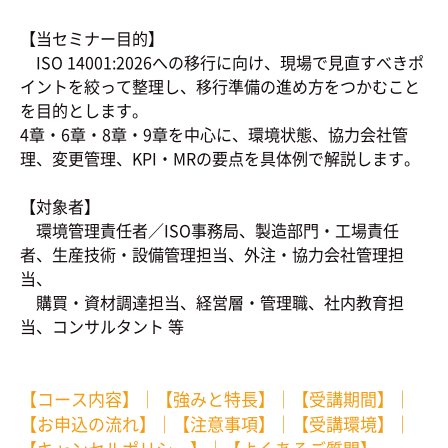
【当セミナー目的】
ISO 14001:2026への移行に向け、現場で見直すべきポ
イントを絞って整理し、移行準備の進め方をつかむこと
を目的とします。
4章・6章・8章・9章を中心に、環境状態、協力会社管
理、変更管理、KPI・MRの要点を具体例で解説します。
【対象者】
環境管理責任者／ISO事務局、製造部門・工場責任
者、生産技術・設備管理担当、外注・協力会社管理担
当、
購買・資材調達担当、経営層・管理職、社内教育担
当、コンサルタント 等
【コース内容】
｜
【強みと特長】
｜
【受講期間】
｜
【お申込の流れ】
｜
【注意事項】
｜
【受講環境】
｜