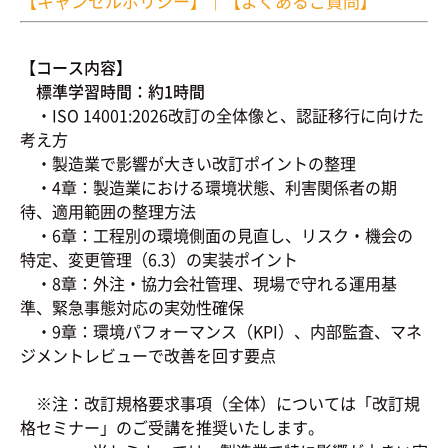
【キャンセルポリシー】
｜
【よくあるご質問】
【コース内容】
標準学習時間：約1時間
・ISO 14001:2026改訂の全体像と、認証移行に向けた
考え方
・製造業で影響が大きい改訂ポイントの整理
・4章：製造業における環境状態、利害関係者の期
待、適用範囲の整理方法
・6章：工程別の環境側面の見直し、リスク・機会の
特定、変更管理（6.3）の実装ポイント
・8章：外注・協力会社管理、現場で守れる運用基
準、緊急事態対応の実効性確保
・9章：環境パフォーマンス（KPI）、内部監査、マネ
ジメントレビューで改善を回す要点
※注：改訂規格要求事項（全体）については「改訂規
格セミナー」のご受講を推奨いたします。