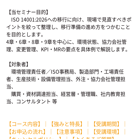
【当セミナー目的】
ISO 14001:2026への移行に向け、現場で見直すべきポ
イントを絞って整理し、移行準備の進め方をつかむこと
を目的とします。
4章・6章・8章・9章を中心に、環境状態、協力会社管
理、変更管理、KPI・MRの要点を具体例で解説します。
【対象者】
環境管理責任者／ISO事務局、製造部門・工場責任
者、生産技術・設備管理担当、外注・協力会社管理担
当、
購買・資材調達担当、経営層・管理職、社内教育担
当、コンサルタント 等
【コース内容】
｜
【強みと特長】
｜
【受講期間】
｜
【お申込の流れ】
｜
【注意事項】
｜
【受講環境】
｜