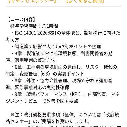
【キャンセルポリシー】
｜
【よくあるご質問】
【コース内容】
標準学習時間：約1時間
・ISO 14001:2026改訂の全体像と、認証移行に向けた
考え方
・製造業で影響が大きい改訂ポイントの整理
・4章：製造業における環境状態、利害関係者の期
待、適用範囲の整理方法
・6章：工程別の環境側面の見直し、リスク・機会の
特定、変更管理（6.3）の実装ポイント
・8章：外注・協力会社管理、現場で守れる運用基
準、緊急事態対応の実効性確保
・9章：環境パフォーマンス（KPI）、内部監査、マネ
ジメントレビューで改善を回す要点
※注：改訂規格要求事項（全体）については「改訂規
格セミナー」のご受講を推奨いたします。