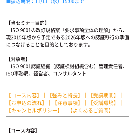
■振込期限：11/11
（水）15:00まで
【当セミナー目的】
ISO 9001の改訂規格案「要求事項全体の理解」から、
現2015年版から予定である2026年版への認証移行の準備
につなげることを目的としております。
【対象者】
ISO 9001認証組織（認証検討組織含む）管理責任者、
ISO事務局、経営者、コンサルタント
【コース内容】
｜
【強みと特長】
｜
【受講期間】
｜
【お申込の流れ】
｜
【注意事項】
｜
【受講環境】
｜
【キャンセルポリシー】
｜
【よくあるご質問】
【コース内容】