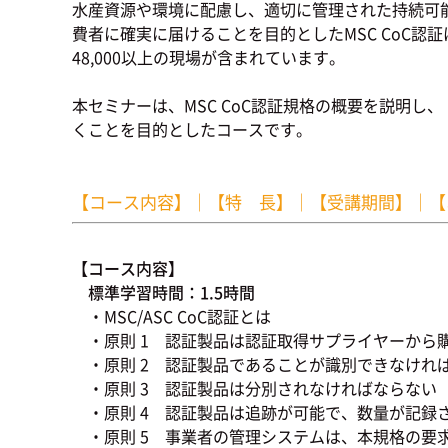
水産資源や環境に配慮し、適切に管理された持続可能
費者に確実に届けることを目的としたMSC CoC認
48,000以上の現場が含まれています。
本セミナーは、MSC CoC認証規格の概要を説明
くことを目的としたコースです。
【コース内容】
｜
【特 長】
｜
【受講期間】
｜
【
【コース内容】
標準学習時間：1.5時間
・MSC/ASC CoC認証とは
・原則 1 認証製品は認証取得サプライヤーから
・原則 2 認証製品であることが識別できなけれ
・原則 3 認証製品は分別されなければならない
・原則 4 認証製品は追跡が可能で、数量が記録
・原則 5 事業者の管理システムは、本規格の要