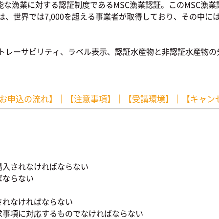
な漁業に対する認証制度であるMSC漁業認証。このMSC漁
証は、世界では7,000を超える事業者が取得しており、その中
し、トレーサビリティ、ラベル表示、認証水産物と非認証水産物
お申込の流れ】
｜
【注意事項】
｜
【受講環境】
｜
【キャン
購入されなければならない
ばならない
されなければならない
求事項に対応するものでなければならない