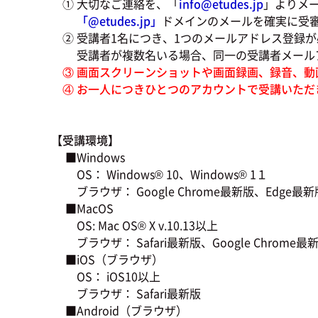
① 大切なご連絡を、「
info@etudes.jp
」よりメ
「@
etudes.jp」
ドメインのメールを確実に受
② 受講者1名につき、1つのメールアドレス登録が
受講者が複数名いる場合、同一の受講者メールア
③ 画面スクリーンショットや画面録画、録音、動
④ お一人につきひとつのアカウントで受講いただ
【受講環境】
■Windows
OS： Windows® 10、Windows® 1１
ブラウザ： Google Chrome最新版、Edge最新版、
■MacOS
OS: Mac OS® X v.10.13以上
ブラウザ： Safari最新版、Google Chrome最新版
■iOS（ブラウザ）
OS： iOS10以上
ブラウザ： Safari最新版
■Android（ブラウザ）